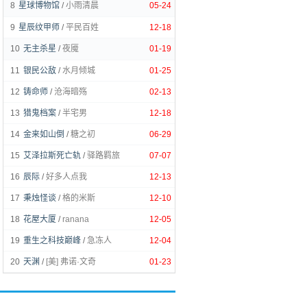
8
星球博物馆
/
小雨清晨
05-24
9
星辰纹甲师
/
平民百姓
12-18
10
无主杀星
/
夜魇
01-19
11
银民公敌
/
水月倾城
01-25
12
铸命师
/
沧海暗殇
02-13
13
猎鬼档案
/
半宅男
12-18
14
金来如山倒
/
糖之初
06-29
15
艾泽拉斯死亡轨
/
驿路羁旅
07-07
16
辰际
/
好多人点我
12-13
17
秉烛怪谈
/
格的米斯
12-10
18
花屋大厦
/
ranana
12-05
19
重生之科技巅峰
/
急冻人
12-04
20
天渊
/
[美] 弗诺·文奇
01-23