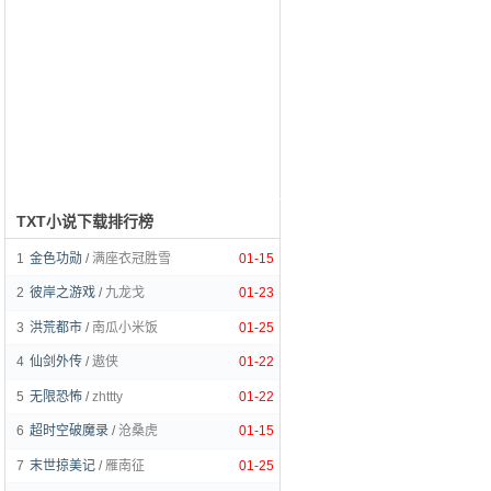
TXT小说下载排行榜
1
金色功勋
/
满座衣冠胜雪
01-15
2
彼岸之游戏
/
九龙戈
01-23
3
洪荒都市
/
南瓜小米饭
01-25
4
仙剑外传
/
遨侠
01-22
5
无限恐怖
/
zhttty
01-22
6
超时空破魔录
/
沧桑虎
01-15
7
末世掠美记
/
雁南征
01-25