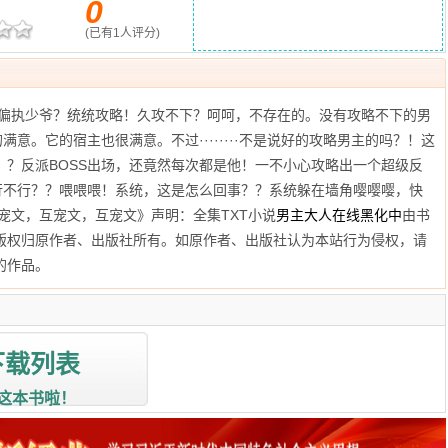
0
(已有
1
人评分)
？偏执少爷？统统攻略！久攻不下？呵呵，不存在的。没有攻略不下的男
满意。它的宿主也很满意。不过········不是说好的攻略男主的吗？！这
？？反派BOSS出场，还竟然每次都是他！一不小心攻略出一个超级反
货行不行？？喂喂喂！系统，这是怎么回事？？系统躲在墙角嘤嘤嘤，快
互宠文，互宠文，互宠文》声明：全集TXT小说
男主大人在线黑化中
由书
版权归原作者、出版社所有。如原作者、出版社认为本站行为侵权，请
的作品。
下载列表
这本书啦！