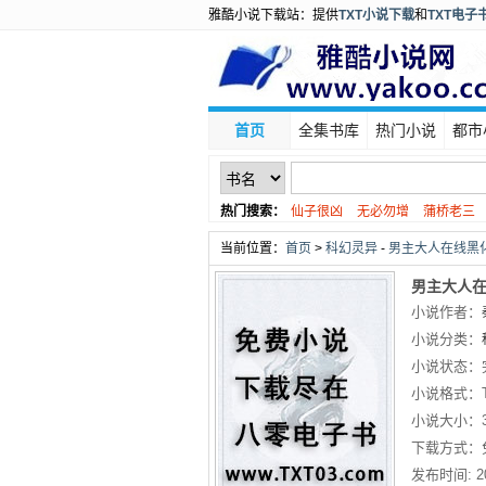
雅酷小说下载站：提供
TXT小说下载
和
TXT电子
首页
全集书库
热门小说
都市
热门搜索：
仙子很凶
无必勿增
蒲桥老三
老羊爱吃鱼
当前位置：
首页
>
科幻灵异
-
男主大人在线黑化
男主大人在
小说作者：
小说分类：
小说状态：
小说格式：
小说大小：
下载方式：
发布时间:
2