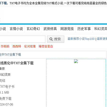
书下载
。TXT电子书均为全本全集完结TXT格式小说.一次下载可看完结局是最全的绿色
小说
言情小说
玄幻奇幻
武侠修真
网游竞技
历史军事
科幻灵
最新推荐小说Top100
|
最新更新
华晓鸥
西西特
伦河玫瑰
睡觉会变白
中TXT全集下载
线黑化中TXT全集下载
秦原
科幻灵异
完结
TXT电子书
3.1 MB
免费下载
024-07-06