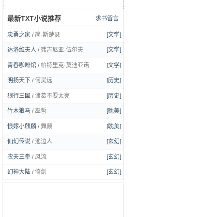
最新TXT小说推荐
求书留言
忠勇之家
/
简·斯楚瑟
[文学]
达洛维夫人
/
弗吉尼亚·伍尔夫
[文学]
青春咖啡馆
/
帕特里克·莫迪亚诺
[文学]
明扬天下
/
何昊远
[历史]
狼行三国
/
诸葛不要太亮
[历史]
竹木狼马
/
巫哲
[耽美]
恨嫁小麒麟
/
舞颜
[耽美]
仙幻传说
/
池边人
[玄幻]
农夫三拳
/
风流
[玄幻]
幻神大陆
/
倚剑
[玄幻]