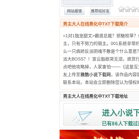
网站报错
推荐给好友
男主大人在线黑化中TXT下载简介
<1对1独宠甜文>霸道总裁？邪魅校草
主，只有不努力的宿主。001系统非常的
么一只病娇反派阴魂不散是个什么意思
派大BOSS？！宣云脂欲哭无泪，退
点吧他攻略掉，人家害怕~~~~《这是
友上传至
雅酷小说下载网
，该作品内容
联系本站，本站会立即删除您认为侵权
男主大人在线黑化中TXT下载地址
进入小说
86
已有
人下载过