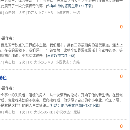
是一名厨王，挥刀便是舌尖上的诱惑！被迫辍学的大三学生步开心在偶然间获得一
此展开了一段充满传奇的都...
[
少年山神的悠闲生活TXT下载
]
6 | 点击数： 3次 | TXT大小:7.4 MB | 小说状态：完结
0
小说作者：
，我是玉帝钦点的三界超市主管。我们超市，拥有三界最顶尖的进货渠道，连太上
商。在我的带领下，我们超市一年销售额，比整个仙界累死累活十年都挣的多。等
质期？那谁，小龙女你过来...
[
三界超市TXT下载
]
7 | 点击数： 2次 | TXT大小:6.5 MB | 小说状态：完结
0
劫色
小说作者：
一个事业的失败者，落魄的男人；从一次酒后的抢劫，开始了他的新生活。在貌似
背后，隐藏着处处的不稳定。摸爬滚打后，他获得了自己的小小事业，抢回了属于
是就是这样？他的人生爱情路...
[
打劫：绝色美女也劫色TXT下载
]
8 | 点击数： 1次 | TXT大小:585 KB | 小说状态：完结
0