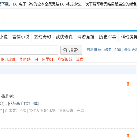
书下载
。TXT电子书均为全本全集完结TXT格式小说.一次下载可看完结局是最全的绿色
小说
言情小说
玄幻奇幻
武侠修真
网游竞技
历史军事
科幻灵
最新推荐小说Top100
|
最新更新
伦河玫瑰
华晓鸥
可可阿里01
吃饭饭饭
流亡
0
小说作者：
]...
[
花丛高手TXT下载
]
7 | 点击数： 0次 | TXT大小:5.1 MB | 小说状态：完结
0