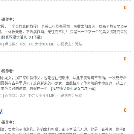
0
小说作者：
教授，一个会修真的教授！ 身兼五行均衡灵根，吸收太阳真火，以画圣师父吴道子
照，上体悟天道，下治病作画，无往而不利！ 只是当一个又一个的美女接踵而来的
[
修真教授生活录TXT下载
]
0 | 点击数： 0次 | TXT大小:8.6 MB | 小说状态：完结
0
小说作者：
到小龙女，拐回家中做师父，包吃包住饱暖床，从此不羡鸳鸯不羡仙。一次离奇命
祖聂磐在古墓里遇见了反穿越来的小龙女，由此拉开了传奇般的生命旅途，过上了
美色金钱的诱惑，聂磐在一个...
[
我的师父是小龙女TXT下载
]
1 | 点击数： 2次 | TXT大小:4.4 MB | 小说状态：完结
0
活
小说作者：
喝酒，卖卖包子溜溜狗。钓钓鱼打打猎，都市生活乐无边。他是一名神医，翻手即