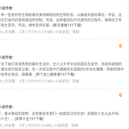
小说作者：
，有一些奇妙的生物能够完美地模拟别的生物形态，以躲避天敌的袭击；传说，这
由它们体内的某种基因所控制；传说，这种基因在代代遗传的过程中，每隔百万年
发生变异；传说，拥有变异后基...
[
斯文禽兽TXT下载
]
4 | 点击数： 2次 | TXT大小:2.6 MB | 小说状态：完结
0
小说作者：
在当下我们非常熟悉的都市生活中，主人公大学毕业前因失恋退学，流浪到美丽的
入报社成为知名记者。在一次采访途中巧遇被拐买逃脱的9岁幼女瞳瞳，阴差阳错中
收养在身边，随着瞳...
[
养个女儿做老婆TXT下载
]
5 | 点击数： 2次 | TXT大小:5.5 MB | 小说状态：完结
0
小说作者：
岁，面对曾经的遗憾，还有那些年我们一起暗恋过的女孩！逆袭的人生从此开始，
生！...
[
反转人生TXT下载
]
0 | 点击数： 3次 | TXT大小:14 MB | 小说状态：完结