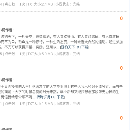
4 | 点击数： 1次 | TXT大小:2.4 MB | 小说状态：完结
0
小说作者：
，游钓天下；一片天空，纵情挥洒；有人喜欢登山、有人喜欢踢球、有人喜欢玩
渔而不为鱼，钓鱼是一种修行，一种生活态度，一种亲近大自然的运动。通过参加
，不光可以获得声望、奖励，还可以...
[
游钓天下TXT下载
]
5 | 点击数： 1次 | TXT大小:5.9 MB | 小说状态：完结
0
小说作者：
敢于直面操蛋的人生！落满灰尘的大学毕业照上有些人我已经记不清名姓，而有些
我的面前上大学的时候总觉的时光难熬，毕业后却又贼拉想念那段肆无忌惮的生
两语我给您介绍不清...
[
折腾岁月TXT下载
]
1 | 点击数： 1次 | TXT大小:1.5 MB | 小说状态：完结
0
小说作者：