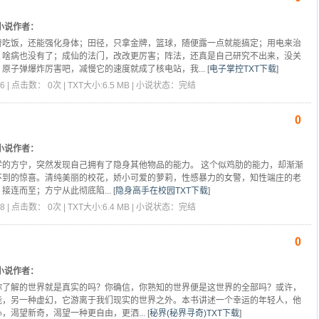
小说作者：
替吃饭，还能强化身体；田径，只拿金牌，篮球，随便露一点就能搞定；用电来治
，啥病也没有了；成仙的法门，改改更厉害；阵法，还真是自己研究不出来，没关
原子弹爆炸厉害吧，减慢它的速度就成了核电站，我...
[
电子掌控TXT下载
]
6 | 点击数： 0次 | TXT大小:6.5 MB | 小说状态：完结
0
小说作者：
学的方宁，突然发现自己拥有了隐身其他物品的能力。 这个似鸡肋的能力，却渐渐
不到的惊喜。清纯美丽的校花，娇小可爱的萝莉，性感暴力的女警，知性端庄的老
接连而至；方宁从此彻底陷...
[
隐身高手在校园TXT下载
]
8 | 点击数： 0次 | TXT大小:6.4 MB | 小说状态：完结
0
小说作者：
你了解的世界就是真实的吗？你确信，你熟知的世界便是这世界的全部吗？或许，
能，另一种虚幻，它游离于我们现实的世界之外。本书讲述一个幸运的年轻人，他
，渴望新奇，渴望一种更自由，更洒...
[
秘界(秘界寻奇)TXT下载
]