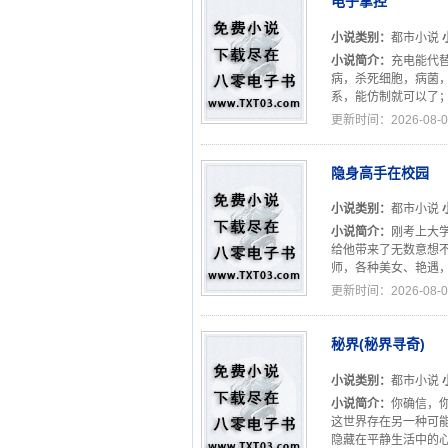
电子掌控
小说类别：
都市小说
小说简介：
充电能代
病，杀死细胞，病菌
系，能仿制就可以了；
更新时间：2026-08-0
隐身高手在校园
小说类别：
都市小说
小说简介：
刚考上大
给他带来了无数意想
师，各种美女、艳遇，
更新时间：2026-08-0
秘界(秘界寻奇)
小说类别：
都市小说
小说简介：
你确信，
这世界存在另一种可
隐藏在平静生活中的心