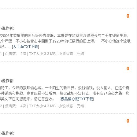
0
小说作者：
在2006年监狱里的国际级恐怖流氓，本来要在监狱里渡过漫长的二十年铁窗生涯，
个坏蛋一不小心被雷击中回到了1928年流氓横行的旧上海。一不小心他这个流氓
。...
[
大上海TXT下载
]
1 | 点击数： 2次 | TXT大小:3.3 MB | 小说状态：完结
0
小说作者：
琐特工，今世的猥琐偷心贼。一个陌生的新世界，没钱偷钱，没人偷人，在这个奇
各种诱惑和挑战。高官厚禄不知所为，烽火战场不知何去，唯有自己追心之路！您
美女正在向您走来，请注意查收。...
[
极品偷心贼TXT下载
]
2 | 点击数： 4次 | TXT大小:4.3 MB | 小说状态：完结
0
小说作者：