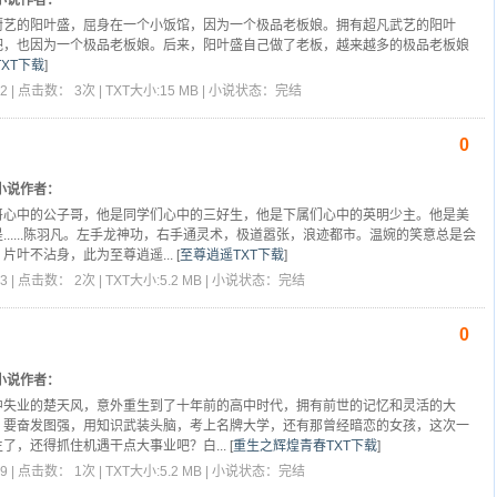
厨艺的阳叶盛，屈身在一个小饭馆，因为一个极品老板娘。拥有超凡武艺的阳叶
吧，也因为一个极品老板娘。后来，阳叶盛自己做了老板，越来越多的极品老板娘
XT下载
]
2 | 点击数： 3次 | TXT大小:15 MB | 小说状态：完结
0
小说作者：
哥心中的公子哥，他是同学们心中的三好生，他是下属们心中的英明少主。他是美
......陈羽凡。左手龙神功，右手通灵术，极道嚣张，浪迹都市。温婉的笑意总是会
片叶不沾身，此为至尊逍遥...
[
至尊逍遥TXT下载
]
3 | 点击数： 2次 | TXT大小:5.2 MB | 小说状态：完结
0
小说作者：
中失业的楚天风，意外重生到了十年前的高中时代，拥有前世的记忆和灵活的大
，要奋发图强，用知识武装头脑，考上名牌大学，还有那曾经暗恋的女孩，这次一
了，还得抓住机遇干点大事业吧？白...
[
重生之辉煌青春TXT下载
]
9 | 点击数： 1次 | TXT大小:5.2 MB | 小说状态：完结