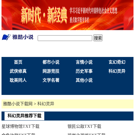
搜索
首页
都市小说
言情小说
玄幻奇幻
武侠修真
网游竞技
历史军事
科幻灵异
耽美同人
文学名著
其他小说
雅酷小说下载网
>
科幻灵异
科幻灵异推荐下载
星球博物馆TXT下载
银民公敌TXT下载