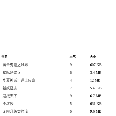
书名
人气
大小
黄金鬼瞳之过界
9
607 KB
星际骷髅兵
6
3.4 MB
华夏神话：道士传奇
4
12 MB
新妖怪志
7
537 KB
威战天下
9
6.7 MB
不堪抄
5
631 KB
无限升级契约流
6
9.6 MB