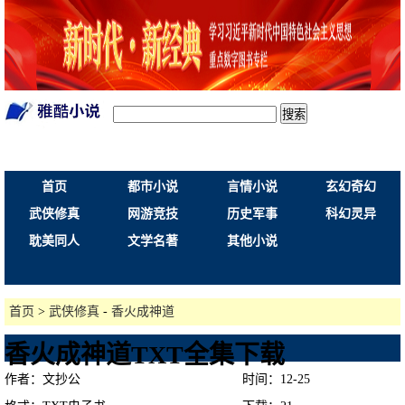
搜索
首页
都市小说
言情小说
玄幻奇幻
武侠修真
网游竞技
历史军事
科幻灵异
耽美同人
文学名著
其他小说
首页
>
武侠修真
-
香火成神道
香火成神道TXT全集下载
作者：文抄公
时间：12-25