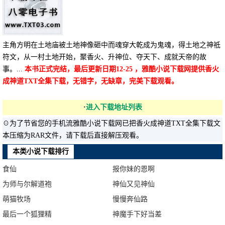
主角方明在土地庙被土地神像砸中而魂穿大乾成为鬼魂，得土地之神祗
符文，从一村土地开始，聚香火、升神位、夺天下、成就天帝的故
事。...
本书正式完结，最后更新日期12-25 ，雅酷小说下载网提供香火
成神道TXT全集下载，无错字，无缺章，完美下载观看。
·
进入下载地址列表
☉为了节省您的手机流雅酷小说下载网已把香火成神道TXT全集下载文
本压缩为RAR文件，请下载后直接解压观看。
本类小说下载排行
食仙
报你妹的恩啊
为师与尔解道袍
神仙又见神仙
萌猫牧场
慢慢奔仙路
最后一个狐狸精
神魔手下好当差