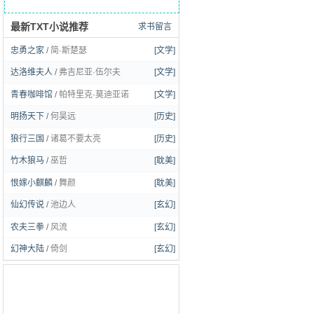
最新TXT小说推荐
求书留言
忠勇之家
/
简·斯楚瑟
[文学]
达洛维夫人
/
弗吉尼亚·伍尔夫
[文学]
青春咖啡馆
/
帕特里克·莫迪亚诺
[文学]
明扬天下
/
何昊远
[历史]
狼行三国
/
诸葛不要太亮
[历史]
竹木狼马
/
巫哲
[耽美]
恨嫁小麒麟
/
舞颜
[耽美]
仙幻传说
/
池边人
[玄幻]
农夫三拳
/
风流
[玄幻]
幻神大陆
/
倚剑
[玄幻]