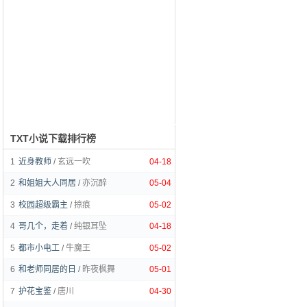
TXT小说下载排行榜
1
近身教师
/
玄远一吹
04-18
2
和姐姐大人同居
/
亦沉醉
05-04
3
校园超级霸主
/
掠痕
05-02
4
哥几个，走着
/
纯银耳坠
04-18
5
都市小电工
/
牛魔王
05-02
6
和老师同居的日
/
昨夜枫舞
05-01
7
护花宝鉴
/
唐川
04-30