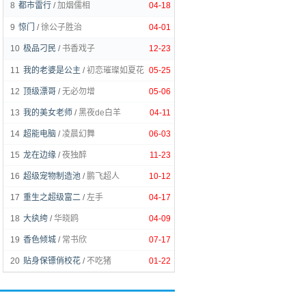
8
都市雷行
/
加烟儒相
04-18
9
惊门
/
徐公子胜治
04-01
10
极品刁民
/
书香戏子
12-23
11
我的老婆是公主
/
初恋璀璨如夏花
05-25
12
顶级漂哥
/
无必勿增
05-06
13
我的美女老师
/
黑夜de白羊
04-11
14
超能电脑
/
凌晨幻舞
06-03
15
龙在边缘
/
夜独醉
11-23
16
超级宠物制造池
/
鹏飞超人
10-12
17
重生之超级富二
/
左手
04-17
18
大纨绔
/
华晓鸥
04-09
19
香色倾城
/
常书欣
07-17
20
贴身保镖俏校花
/
不吃猪
01-22