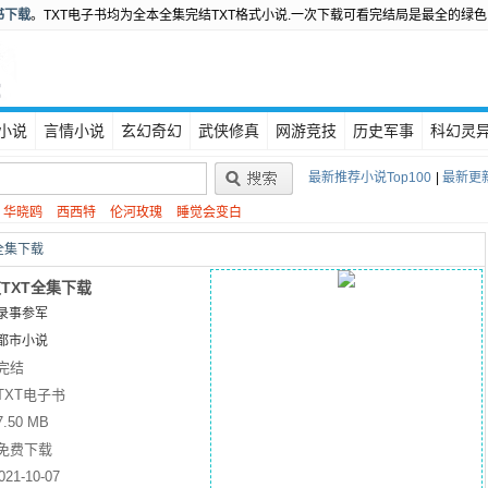
书下载
。TXT电子书均为全本全集完结TXT格式小说.一次下载可看完结局是最全的绿色
小说
言情小说
玄幻奇幻
武侠修真
网游竞技
历史军事
科幻灵
最新推荐小说Top100
|
最新更新
华晓鸥
西西特
伦河玫瑰
睡觉会变白
全集下载
TXT全集下载
录事参军
都市小说
完结
TXT电子书
7.50 MB
免费下载
021-10-07