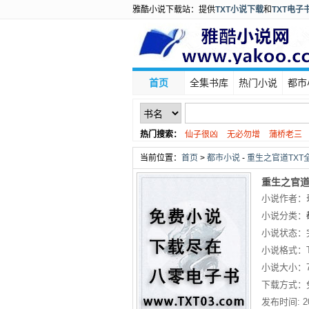
雅酷小说下载站：提供
TXT小说下载
和
TXT电子
首页
全集书库
热门小说
都市
热门搜索：
仙子很凶
无必勿增
蒲桥老三
老羊爱吃鱼
当前位置：
首页
>
都市小说
-
重生之官道TXT
重生之官道
小说作者：
小说分类：
小说状态：
小说格式：
小说大小：
下载方式：
发布时间:
2