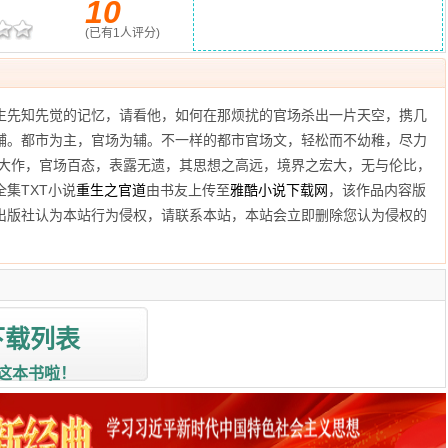
10
(已有
1
人评分)
生先知先觉的记忆，请看他，如何在那烦扰的官场杀出一片天空，携几
辅。都市为主，官场为辅。不一样的都市官场文，轻松而不幼稚，尽力
之大作，官场百态，表露无遗，其思想之高远，境界之宏大，无与伦比，
集TXT小说
重生之官道
由书友上传至
雅酷小说下载网
，该作品内容版
出版社认为本站行为侵权，请联系本站，本站会立即删除您认为侵权的
下载列表
这本书啦！