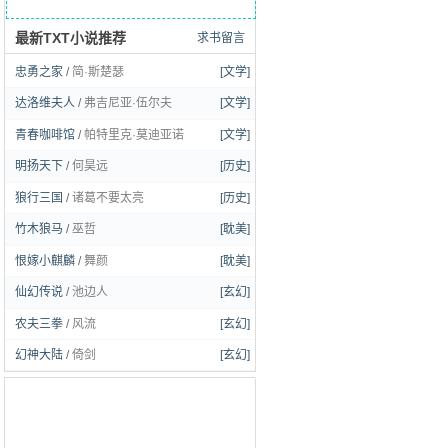
最新TXT小说推荐
求书留言
忠勇之家
/
简·斯楚瑟
[文学]
达洛维夫人
/
弗吉尼亚·伍尔夫
[文学]
青春咖啡馆
/
帕特里克·莫迪亚诺
[文学]
明扬天下
/
何昊远
[历史]
狼行三国
/
诸葛不要太亮
[历史]
竹木狼马
/
巫哲
[耽美]
恨嫁小麒麟
/
舞颜
[耽美]
仙幻传说
/
池边人
[玄幻]
农夫三拳
/
风流
[玄幻]
幻神大陆
/
倚剑
[玄幻]