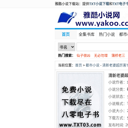
雅酷小说下载站：提供
TXT小说下载
和
TXT电子
首页
全集书库
热门小说
都市
热门搜索：
仙子很凶
无必勿增
蒲桥老三
老羊爱吃鱼
当前位置：
首页
>
都市小说
-
清新老婆超厉害T
清新老婆超
小说作者：
小说分类：
小说状态：
小说格式：
小说大小：
下载方式：
发布时间:
2