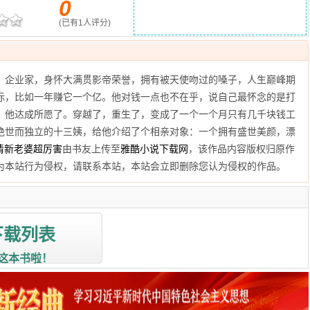
0
(已有
1
人评分)
、企业家，身怀大满贯影帝荣誉，拥有被天使吻过的嗓子，人生巅峰期
标，比如一年赚它一个亿。他对钱一点也不在乎，说自己最怀念的是打
，他达成所愿了。穿越了，重生了，变成了一个一个月只有几千块钱工
绝世而独立的十三姨，给他介绍了个相亲对象：一个拥有盛世美颜，漂
清新老婆超厉害
由书友上传至
雅酷小说下载网
，该作品内容版权归原作
为本站行为侵权，请联系本站，本站会立即删除您认为侵权的作品。
下载列表
这本书啦！