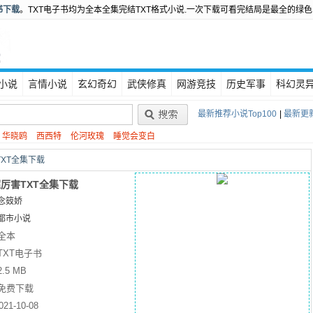
书下载
。TXT电子书均为全本全集完结TXT格式小说.一次下载可看完结局是最全的绿色
小说
言情小说
玄幻奇幻
武侠修真
网游竞技
历史军事
科幻灵
最新推荐小说Top100
|
最新更新
华晓鸥
西西特
伦河玫瑰
睡觉会变白
XT全集下载
厉害TXT全集下载
念笯娇
都市小说
全本
TXT电子书
2.5 MB
免费下载
021-10-08