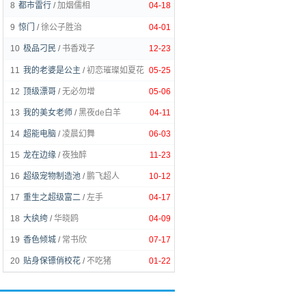
8
都市雷行
/
加烟儒相
04-18
9
惊门
/
徐公子胜治
04-01
10
极品刁民
/
书香戏子
12-23
11
我的老婆是公主
/
初恋璀璨如夏花
05-25
12
顶级漂哥
/
无必勿增
05-06
13
我的美女老师
/
黑夜de白羊
04-11
14
超能电脑
/
凌晨幻舞
06-03
15
龙在边缘
/
夜独醉
11-23
16
超级宠物制造池
/
鹏飞超人
10-12
17
重生之超级富二
/
左手
04-17
18
大纨绔
/
华晓鸥
04-09
19
香色倾城
/
常书欣
07-17
20
贴身保镖俏校花
/
不吃猪
01-22