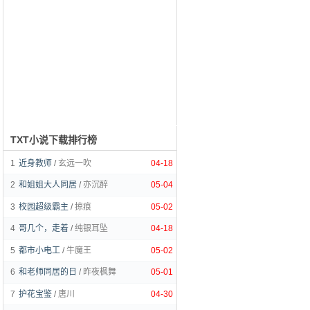
TXT小说下载排行榜
1
近身教师
/
玄远一吹
04-18
2
和姐姐大人同居
/
亦沉醉
05-04
3
校园超级霸主
/
掠痕
05-02
4
哥几个，走着
/
纯银耳坠
04-18
5
都市小电工
/
牛魔王
05-02
6
和老师同居的日
/
昨夜枫舞
05-01
7
护花宝鉴
/
唐川
04-30